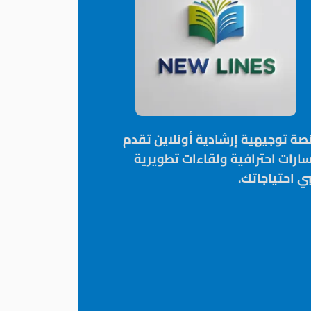
صة توجيهية إرشادية أونلاين تقدم
ارات احترافية ولقاءات تطويرية
بي احتياجاتك.