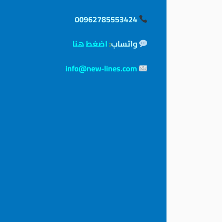
00962785553424
واتساب
:
اضغط هنا
info@new-lines.com