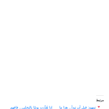
مرتبط
تمهيد: قبل أن تبدأ… هذا ما
إذا هُدِّدت يومًا بالتخلي… فافهم