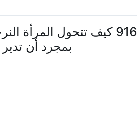
916 كيف تتحول المرأة ال
بمجرد أن تدير ا