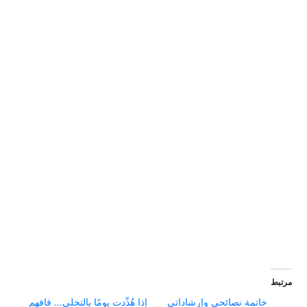
مرتبط
خاتمة نصائحي وإرشاداتي
إذا هُدِّدت يومًا بالتخلي… فافهم