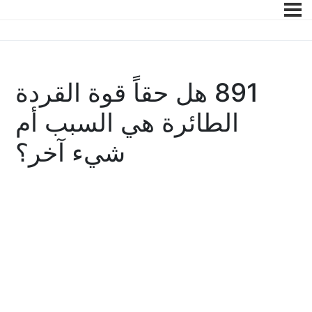
891 هل حقاً قوة القردة
الطائرة هي السبب أم
شيء آخر؟