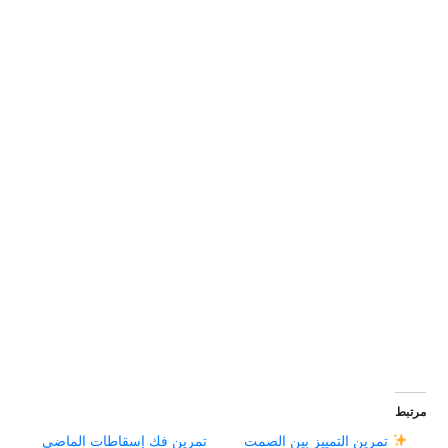
مرتبط
تمرين التمييز بين الصمت
تمرين فك إسقاطات الماضي