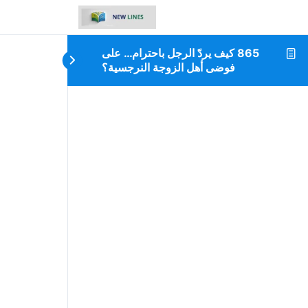
865 كيف يردّ الرجل باحترام… على
فوضى أهل الزوجة النرجسية؟