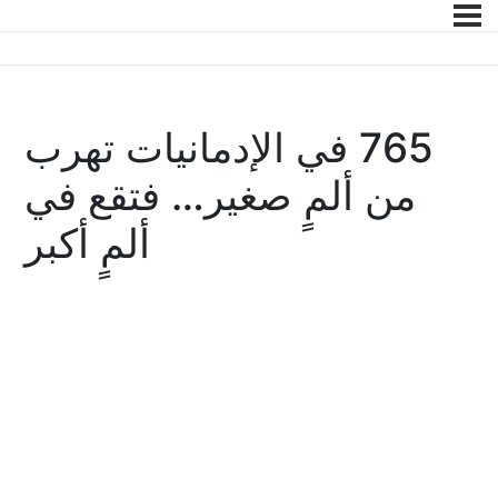
765 في الإدمانيات تهرب
من ألمٍ صغير… فتقع في
ألمٍ أكبر