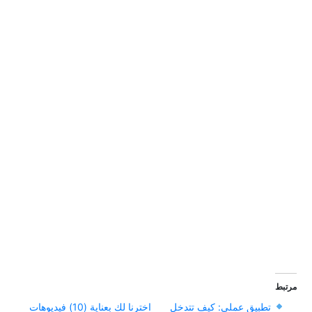
مرتبط
تطبيق عملي: كيف تتدخل
اخترنا لك بعناية (10) فيديوهات