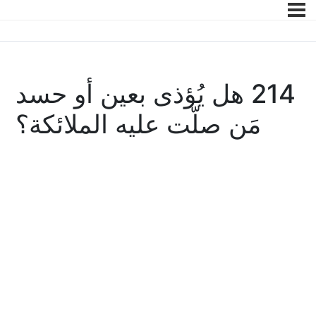
214 هل يُؤذى بعين أو حسد
مَن صلّت عليه الملائكة؟