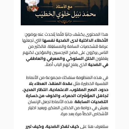
هذا المحتوى يكشف جانبًا قلّما يُتحدث عنه بوضوح:
الأخطاء الداخلية لدى الضحية نفسها
التي تجعلها
عرضة للشخصيات السامة والمستغِلة. فالكثير من
الناس يركزون على فضح النرجسيين والمؤذين، لكنهم
يغفلون
الخلل السلوكي والمعرفي والعاطفي
في الضحية
الذي يفتح لهم الباب أصلاً.
في هذه المنظومة سنفكك مجموعة من الأنماط
النفسية الخطيرة مثل
عقدة المنقذ، العطاء بلا
حدود، الصبر المقلوب، الاعتمادية، انتظار المديح،
تجاهل المؤشرات الحمراء، والخوف من خسارة
التضحيات السابقة
. هذه الأنماط تجعل الإنسان
يعيش في دوامة من الخذلان المتكرر، ويعيد اختيار
الأشخاص الخطأ مرة بعد مرة.
ستتعرف هنا على
كيف تفكر الضحية، وكيف تبرر