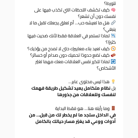
تتورط؟
كيف تكشف اللحظات التي تكذب فيها على
نفسك دون أن تشعر؟
هل ما تعيشه حب… أم تعلق يجعلك تقبل ما لا
ينبغي؟
لماذا تستمر في العلاقة فقط لأنك ضحيت فيها
كثيرًا؟
كيف تعيد بناء معاييرك حتى لا تمدح من يؤذيك؟
كيف تضع حدودًا تحميك دون صدام أو خسائر؟
لماذا تتكرر نفس العلاقات معك مهما تغيّر
الأشخاص؟
هذا ليس محتوى عابر…
بل
نظام متكامل يعيد تشكيل طريقة فهمك
لنفسك وللعلاقات من جذورها
وما رأيته هنا… هو فقط البداية
في الداخل ستجد ما لم يخطر لك من قبل… من
أدوات ووعي قد يغيّر مسار حياتك بالكامل