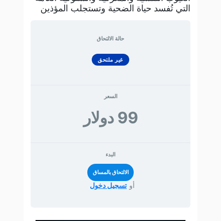
التي تُفسد حياة الضحية وتستجلب المؤذين
حالة الالتحاق
غير ملتحق
السعر
99 دولار
البدء
أو
تسجيل دخول