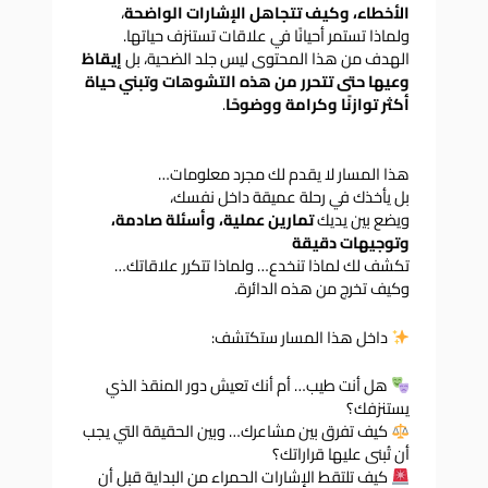
الأخطاء، وكيف تتجاهل الإشارات الواضحة
،
ولماذا تستمر أحيانًا في علاقات تستنزف حياتها.
الهدف من هذا المحتوى ليس جلد الضحية، بل
إيقاظ
وعيها حتى تتحرر من هذه التشوهات وتبني حياة
أكثر توازنًا وكرامة ووضوحًا
.
هذا المسار لا يقدم لك مجرد معلومات…
بل يأخذك في رحلة عميقة داخل نفسك،
ويضع بين يديك
تمارين عملية، وأسئلة صادمة،
وتوجيهات دقيقة
تكشف لك لماذا تنخدع… ولماذا تتكرر علاقاتك…
وكيف تخرج من هذه الدائرة.
داخل هذا المسار ستكتشف:
هل أنت طيب… أم أنك تعيش دور المنقذ الذي
يستنزفك؟
كيف تفرق بين مشاعرك… وبين الحقيقة التي يجب
أن تُبنى عليها قراراتك؟
كيف تلتقط الإشارات الحمراء من البداية قبل أن