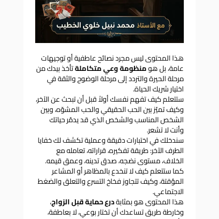
هذا المحتوى ليس مجرد نصائح عاطفية أو توجيهات
عامة، بل هو
منظومة وعي متكاملة
تأخذ بيدك من
مرحلة الحيرة والتردد إلى مرحلة الوضوح والثقة في
اختيار شريك الحياة.
ستتعلم كيف تفهم نفسك أولاً قبل أن تبحث عن الآخر،
وكيف تميّز بين الحب الحقيقي والحب المشوّه، وبين
الشخص المناسب والشخص الذي قد يدمّر حياتك
وأنت لا تشعر.
سندخلك في اختبارات دقيقة وعملية تكشف لك خفايا
الطرف الآخر: طريقة تفكيره، قراراته، تعامله مع
الخلاف، مستوى نضجه، صدق تدينه، وعمق قيمه.
كما ستتعلم كيف لا تنخدع بالمظاهر أو المشاعر
المؤقتة، وكيف تتجاوز فخاخ التسرع والتعلق والضغط
الاجتماعي.
هذا المحتوى هو بمثابة
درع حماية قبل الزواج
،
وخارطة طريق تساعدك أن تختار بوعي، لا بعاطفة،