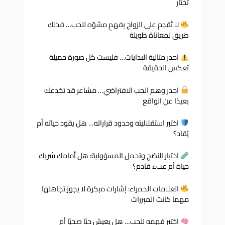
تختار
لا تُقدِم على الزواج بفهمٍ مشوّه للحب… فذلك
طريق لمعاناة طويلة
احذر مثالية البدايات… فليست كل صورة جميلة
تعكس الحقيقة
احذر وهم الحب الافتراضي… مشاعر قد تخدعك
بعيدًا عن الواقع
اختبر استقلاليته وحدود قراراته… هل يقود حياته أم
يُقاد؟
اختبار النضج وتحمل المسؤولية: هل أمامك شريك
حياة أم عبء قادم؟
العلامات الحمراء: إشارات مبكرة لا يجوز تجاهلها
مهما كانت المبررات
اختبر فهمه للحب… هل يعيش حبًا صحيًا أم