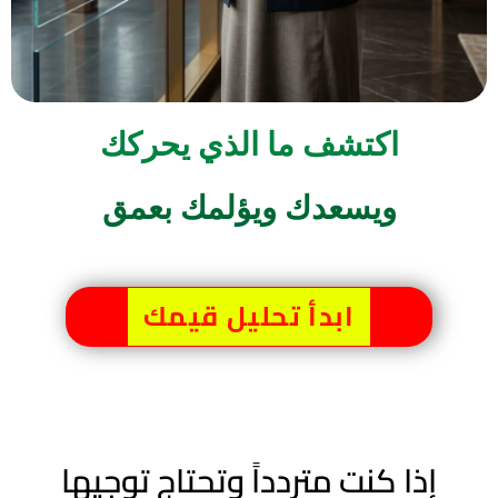
اكتشف ما الذي يحركك
ويسعدك ويؤلمك بعمق
ابدأ تحليل قيمك
إذا كنت متردداً وتحتاج توجيها